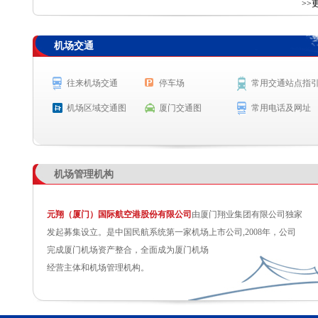
查 询
>>
机场交通
航空公司
航班号
出发城市
起飞时间
MF847
吉隆坡
起飞 9:35
往来机场交通
停车场
常用交通站点指
9C8806
上海(浦东)
起飞 9:36
机场区域交通图
厦门交通图
常用电话及网址
MF8587
海拉尔
预计起飞 9:50
CZ3724
广州
预计起飞 9:50
机场管理机构
元翔（厦门）国际航空港股份有限公司
由厦门翔业集团有限公司独家
发起募集设立。是中国民航系统第一家机场上市公司,2008年，公司
完成厦门机场资产整合，全面成为厦门机场
经营主体和机场管理机构。