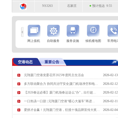
NS3263
石家庄
预计抵达 9:55
到
查 询
网上值机
自助服务
服务设施
候机楼地图
常用电
航空公司
航班号
到达城市
起飞时间
MF847
吉隆坡
起飞 9:35
空港动态
重要公告
9C8806
上海(浦东)
起飞 9:36
元翔厦门空港党委召开2025年度民主生活会
2026-02-1
MF8587
海拉尔
预计起飞 9:50
多方联动聚合力 协同共治守安全|厦门机场净空和电…
2026-02-1
CZ3724
广州
预计起飞 9:50
【2026春运必看】厦门机场春运这么“办”，出行超…
2026-02-1
一口热汤一口甜 | 元翔厦门空港“暖心大篷车”再进…
2026-02-1
爱拼才会赢！元翔厦门空港，狂揽十项品牌宣传大奖…
2026-02-0