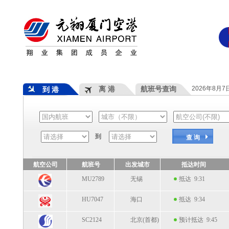
离 港
航班号查询
2026年8月
到 港
到
查 询
航空公司
航班号
出发城市
抵达时间
MU2789
无锡
抵达 9:31
HU7047
海口
抵达 9:34
SC2124
北京(首都)
预计抵达 9:45