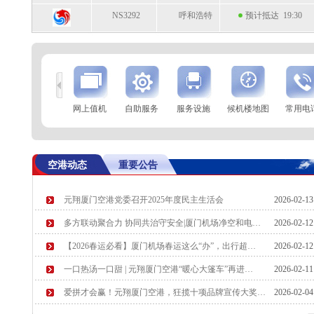
NS3292
呼和浩特
预计抵达 19:30
到
查 询
网上值机
自助服务
服务设施
候机楼地图
常用电
航空公司
航班号
到达城市
起飞时间
MF8545
上海(虹桥)
起飞 19:11
空港动态
重要公告
KN2120
鄂尔多斯
起飞 19:14
元翔厦门空港党委召开2025年度民主生活会
2026-02-1
MF823
吉隆坡
预计起飞 19:25
多方联动聚合力 协同共治守安全|厦门机场净空和电…
2026-02-1
SC2165
上海(浦东)
预计起飞 19:30
【2026春运必看】厦门机场春运这么“办”，出行超…
2026-02-1
一口热汤一口甜 | 元翔厦门空港“暖心大篷车”再进…
2026-02-1
爱拼才会赢！元翔厦门空港，狂揽十项品牌宣传大奖…
2026-02-0