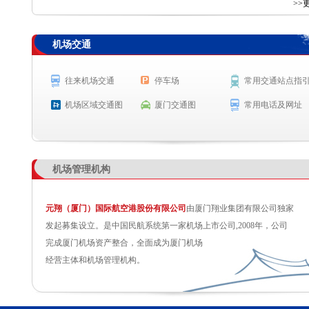
查 询
>>
机场交通
航空公司
航班号
出发城市
起飞时间
MF8545
上海(虹桥)
起飞 19:11
往来机场交通
停车场
常用交通站点指
KN2120
鄂尔多斯
起飞 19:14
机场区域交通图
厦门交通图
常用电话及网址
MF823
吉隆坡
预计起飞 19:25
SC2165
上海(浦东)
预计起飞 19:30
机场管理机构
元翔（厦门）国际航空港股份有限公司
由厦门翔业集团有限公司独家
发起募集设立。是中国民航系统第一家机场上市公司,2008年，公司
完成厦门机场资产整合，全面成为厦门机场
经营主体和机场管理机构。