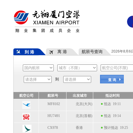
离 港
航班号查询
2026年8月
到 港
到
查 询
航空公司
航班号
出发城市
抵达时间
MF8102
北京(大兴)
抵达 19:11
HU7491
北京(首都)
抵达 19:14
CX978
香港
预计抵达 19:25