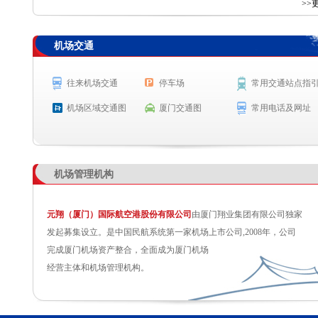
查 询
>>
机场交通
航空公司
航班号
出发城市
起飞时间
GS7678
西安
起飞 14:27
往来机场交通
停车场
常用交通站点指
MF8705
槟城
起飞 14:30
机场区域交通图
厦门交通图
常用电话及网址
MF8089
大连
预计起飞 14:40
CZ6518
沈阳
预计起飞 14:45
机场管理机构
元翔（厦门）国际航空港股份有限公司
由厦门翔业集团有限公司独家
发起募集设立。是中国民航系统第一家机场上市公司,2008年，公司
完成厦门机场资产整合，全面成为厦门机场
经营主体和机场管理机构。