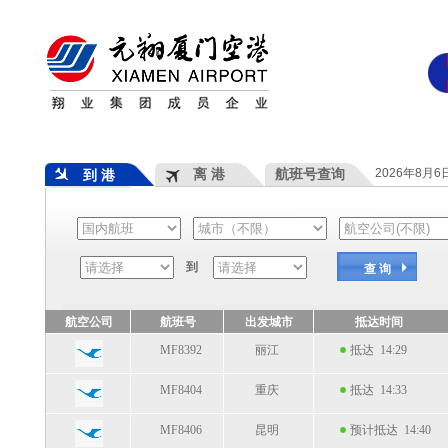
离 港
航班号查询
2026年8月
到 港
到
查 询
航空公司
航班号
出发城市
抵达时间
MF8392
丽江
抵达 14:29
MF8404
重庆
抵达 14:33
MF8406
昆明
预计抵达 14:40