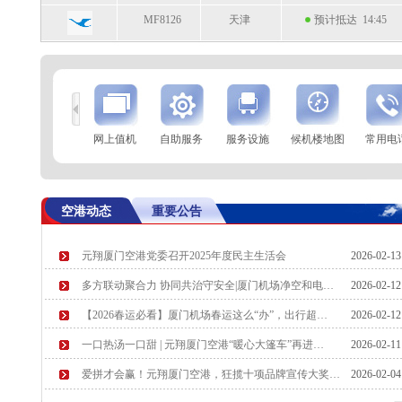
MF8126
天津
预计抵达 14:45
到
查 询
网上值机
自助服务
服务设施
候机楼地图
常用电
航空公司
航班号
到达城市
起飞时间
GS7678
西安
起飞 14:27
空港动态
重要公告
MF8705
槟城
起飞 14:30
元翔厦门空港党委召开2025年度民主生活会
2026-02-1
MF8089
大连
预计起飞 14:40
多方联动聚合力 协同共治守安全|厦门机场净空和电…
2026-02-1
CZ6518
沈阳
预计起飞 14:45
【2026春运必看】厦门机场春运这么“办”，出行超…
2026-02-1
一口热汤一口甜 | 元翔厦门空港“暖心大篷车”再进…
2026-02-1
爱拼才会赢！元翔厦门空港，狂揽十项品牌宣传大奖…
2026-02-0