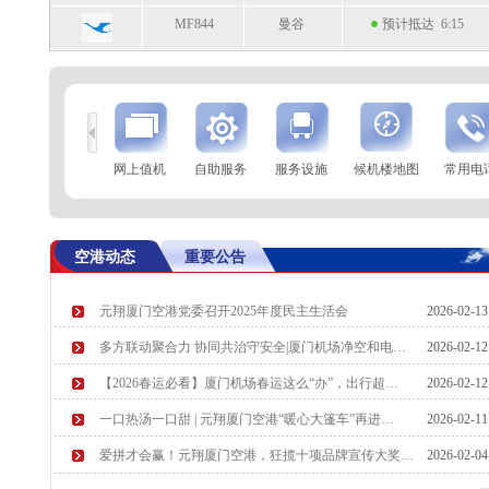
MF844
曼谷
预计抵达 6:15
到
查 询
网上值机
自助服务
服务设施
候机楼地图
常用电
航空公司
航班号
到达城市
起飞时间
SC4786
长春
预计起飞 6:30
空港动态
重要公告
SC2109
杭州
预计起飞 6:40
元翔厦门空港党委召开2025年度民主生活会
2026-02-1
多方联动聚合力 协同共治守安全|厦门机场净空和电…
2026-02-1
【2026春运必看】厦门机场春运这么“办”，出行超…
2026-02-1
一口热汤一口甜 | 元翔厦门空港“暖心大篷车”再进…
2026-02-1
爱拼才会赢！元翔厦门空港，狂揽十项品牌宣传大奖…
2026-02-0