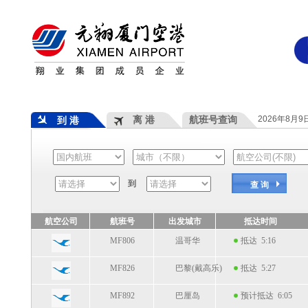
离 港
航班号查询
2026年8月
到 港
到
查 询
航空公司
航班号
出发城市
抵达时间
MF806
温哥华
抵达 5:16
MF826
巴黎(戴高乐)
抵达 5:27
MF892
巴厘岛
预计抵达 6:05