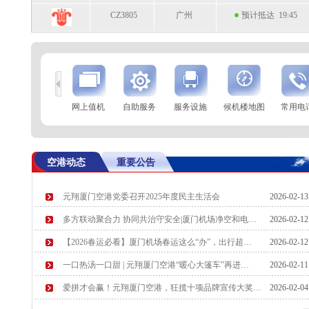
CZ3805
广州
预计抵达 19:45
到
查 询
网上值机
自助服务
服务设施
候机楼地图
常用电
航空公司
航班号
到达城市
起飞时间
9H8374
西安
起飞 19:35
空港动态
重要公告
GS7586
乌鲁木齐
起飞 19:38
元翔厦门空港党委召开2025年度民主生活会
2026-02-1
MF841
胡志明
预计起飞 19:50
多方联动聚合力 协同共治守安全|厦门机场净空和电…
2026-02-1
9C7252
扬州
预计起飞 19:50
【2026春运必看】厦门机场春运这么“办”，出行超…
2026-02-1
一口热汤一口甜 | 元翔厦门空港“暖心大篷车”再进…
2026-02-1
爱拼才会赢！元翔厦门空港，狂揽十项品牌宣传大奖…
2026-02-0