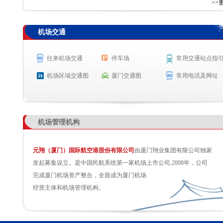
查 询
>>
机场交通
航空公司
航班号
出发城市
起飞时间
9H8374
西安
起飞 19:35
往来机场交通
停车场
常用交通站点指
GS7586
乌鲁木齐
起飞 19:38
机场区域交通图
厦门交通图
常用电话及网址
MF841
胡志明
预计起飞 19:50
9C7252
扬州
预计起飞 19:50
机场管理机构
元翔（厦门）国际航空港股份有限公司
由厦门翔业集团有限公司独家
发起募集设立。是中国民航系统第一家机场上市公司,2008年，公司
完成厦门机场资产整合，全面成为厦门机场
经营主体和机场管理机构。