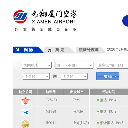
离 港
航班号查询
2026年8月
到 港
到
查 询
航空公司
航班号
出发城市
抵达时间
CZ5273
郑州
抵达 19:34
MF828
马尼拉
抵达 19:42
HO1111
上海(虹桥)
预计抵达 19:45