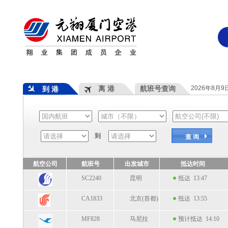
离 港
航班号查询
2026年8月
到 港
到
查 询
航空公司
航班号
出发城市
抵达时间
SC2240
昆明
抵达 13:47
CA1833
北京(首都)
抵达 13:55
MF828
马尼拉
预计抵达 14:10