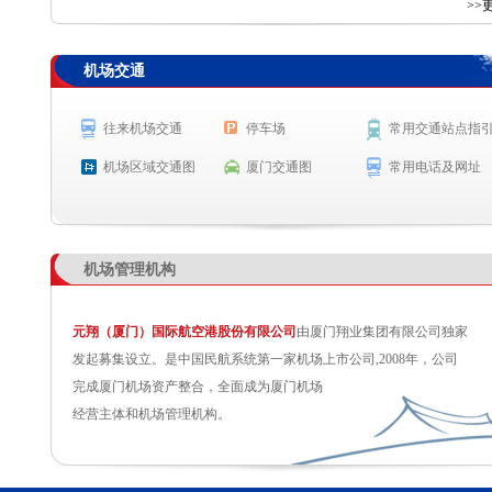
查 询
>>
机场交通
航空公司
航班号
出发城市
起飞时间
CA1810
北京(首都)
起飞 13:47
往来机场交通
停车场
常用交通站点指
SQ869
新加坡
起飞 13:52
机场区域交通图
厦门交通图
常用电话及网址
MF833
曼谷
预计起飞 14:00
MF8659
马尼拉
预计起飞 14:00
机场管理机构
元翔（厦门）国际航空港股份有限公司
由厦门翔业集团有限公司独家
发起募集设立。是中国民航系统第一家机场上市公司,2008年，公司
完成厦门机场资产整合，全面成为厦门机场
经营主体和机场管理机构。