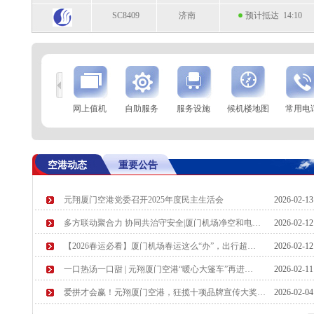
SC8409
济南
预计抵达 14:10
到
查 询
网上值机
自助服务
服务设施
候机楼地图
常用电
航空公司
航班号
到达城市
起飞时间
CA1810
北京(首都)
起飞 13:47
空港动态
重要公告
SQ869
新加坡
起飞 13:52
元翔厦门空港党委召开2025年度民主生活会
2026-02-1
MF833
曼谷
预计起飞 14:00
多方联动聚合力 协同共治守安全|厦门机场净空和电…
2026-02-1
MF8659
马尼拉
预计起飞 14:00
【2026春运必看】厦门机场春运这么“办”，出行超…
2026-02-1
一口热汤一口甜 | 元翔厦门空港“暖心大篷车”再进…
2026-02-1
爱拼才会赢！元翔厦门空港，狂揽十项品牌宣传大奖…
2026-02-0