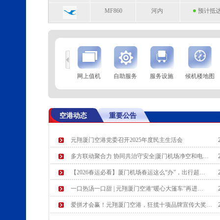
MF860
河内
预计抵达 
到
查 询
网上值机
自助服务
服务设施
候机楼地图
航空公司
航班号
到达城市
起飞时
EU2836
成都（双流）
起飞 18:
空港动态
重要公告
3U8088
重庆
起飞 18:
元翔厦门空港党委召开2025年度民主生活会
GS7580
乌鲁木齐
预计起飞 
多方联动聚合力 协同共治守安全|厦门机场净空和电…
MF819
马尼拉
预计起飞 
【2026春运必看】厦门机场春运这么“办”，出行超…
一口热汤一口甜 | 元翔厦门空港“暖心大篷车”再进…
爱拼才会赢！元翔厦门空港，狂揽十项品牌宣传大奖…