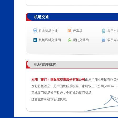
查 询
机场交通
航空公司
航班号
出发城市
起飞时
EU2836
成都（双流）
起飞 18:
往来机场交通
停车场
常用交
3U8088
重庆
起飞 18:
机场区域交通图
厦门交通图
常用电
GS7580
乌鲁木齐
预计起飞 
MF819
马尼拉
预计起飞 
机场管理机构
元翔（厦门）国际航空港股份有限公司
由厦门翔业集团有限公
发起募集设立。是中国民航系统第一家机场上市公司,2008年，
完成厦门机场资产整合，全面成为厦门机场
经营主体和机场管理机构。