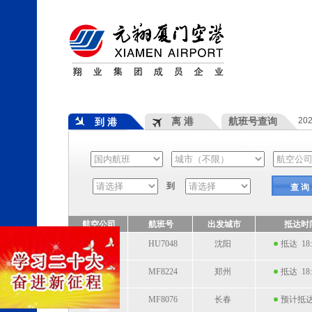
离 港
航班号查询
20
到 港
到
查 询
航空公司
航班号
出发城市
抵达时
HU7048
沈阳
抵达 18:
MF8224
郑州
抵达 18:
MF8076
长春
预计抵达 