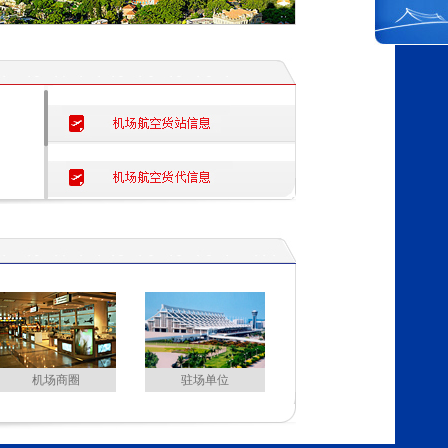
机场商圈
驻场单位