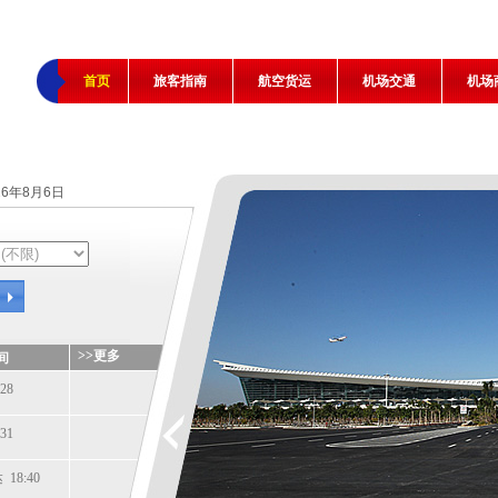
首页
旅客指南
航空货运
机场交通
机场
26年8月6日
>>更多
间
28
31
18:40