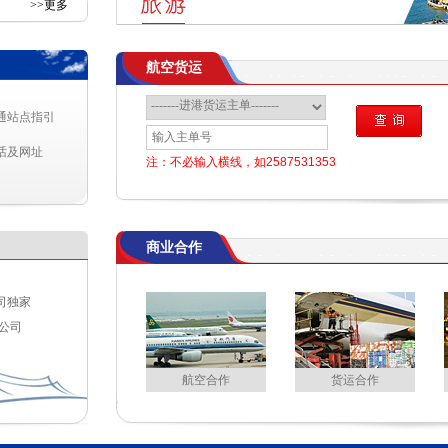
>>更多
航空货运
间
22
通站点指引
28
话及网址
注：不必输入横线，如2587531353
18:35
18:35
商业合作
司独家
公司
航空合作
货运合作