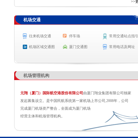
查 询
>>
机场交通
航空公司
航班号
出发城市
起飞时间
MF8665
高雄
起飞 18:02
往来机场交通
停车场
常用交通站点指
MF8307
三亚
起飞 18:04
机场区域交通图
厦门交通图
常用电话及网址
MF837
雅加达
预计起飞 18:10
MU7711
乌鲁木齐
预计起飞 18:20
机场管理机构
元翔（厦门）国际航空港股份有限公司
由厦门翔业集团有限公司独家
发起募集设立。是中国民航系统第一家机场上市公司,2008年，公司
完成厦门机场资产整合，全面成为厦门机场
经营主体和机场管理机构。