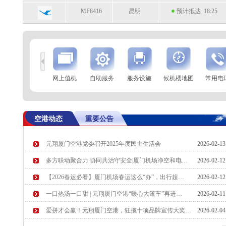
MF8416
昆明
预计抵达 18:25
到
查 询
网上值机
自助服务
服务设施
候机楼地图
常用电
航空公司
航班号
到达城市
起飞时间
MF8665
高雄
起飞 18:02
空港动态
重要公告
MF8307
三亚
起飞 18:04
元翔厦门空港党委召开2025年度民主生活会
2026-02-1
MF837
雅加达
预计起飞 18:10
多方联动聚合力 协同共治守安全|厦门机场净空和电…
2026-02-1
MU7711
乌鲁木齐
预计起飞 18:20
【2026春运必看】厦门机场春运这么“办”，出行超…
2026-02-1
一口热汤一口甜 | 元翔厦门空港“暖心大篷车”再进…
2026-02-1
爱拼才会赢！元翔厦门空港，狂揽十项品牌宣传大奖…
2026-02-0