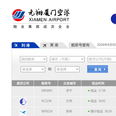
离 港
航班号查询
2026年8月
到 港
到
查 询
航空公司
航班号
出发城市
抵达时间
DR5093
济宁
抵达 17:58
SC2236
兰州
抵达 18:02
MF8224
郑州
预计抵达 18:20