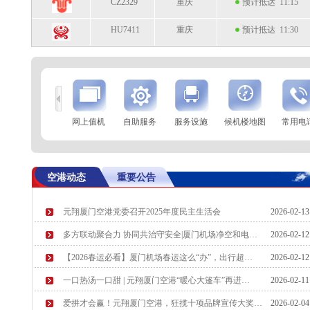
HU7411
重庆
预计抵达 11:30
到
查 询
网上值机
自助服务
服务设施
候机楼地图
常用电
航空公司
航班号
到达城市
起飞时间
MF8247
嘉峪关
起飞 10:55
空港动态
重要公告
9C8976
石家庄
起飞 10:58
元翔厦门空港党委召开2025年度民主生活会
2026-02-1
SC8416
哈尔滨
预计起飞 11:05
多方联动聚合力 协同共治守安全|厦门机场净空和电…
2026-02-1
MU2790
无锡
预计起飞 11:05
【2026春运必看】厦门机场春运这么“办”，出行超…
2026-02-1
一口热汤一口甜 | 元翔厦门空港“暖心大篷车”再进…
2026-02-1
爱拼才会赢！元翔厦门空港，狂揽十项品牌宣传大奖…
2026-02-0