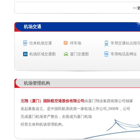
查 询
>>
机场交通
航空公司
航班号
出发城市
起飞时间
MF8247
嘉峪关
起飞 10:55
往来机场交通
停车场
常用交通站点指
9C8976
石家庄
起飞 10:58
机场区域交通图
厦门交通图
常用电话及网址
SC8416
哈尔滨
预计起飞 11:05
MU2790
无锡
预计起飞 11:05
机场管理机构
元翔（厦门）国际航空港股份有限公司
由厦门翔业集团有限公司独家
发起募集设立。是中国民航系统第一家机场上市公司,2008年，公司
完成厦门机场资产整合，全面成为厦门机场
经营主体和机场管理机构。