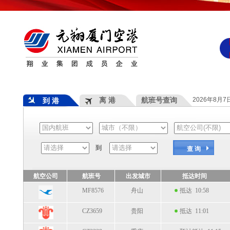
离 港
航班号查询
2026年8月
到 港
到
查 询
航空公司
航班号
出发城市
抵达时间
MF8576
舟山
抵达 10:58
CZ3659
贵阳
抵达 11:01
CZ2329
重庆
预计抵达 11:15