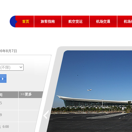
首页
旅客指南
航空货运
机场交通
机场
26年8月7日
>>更多
间
5
9
6:00