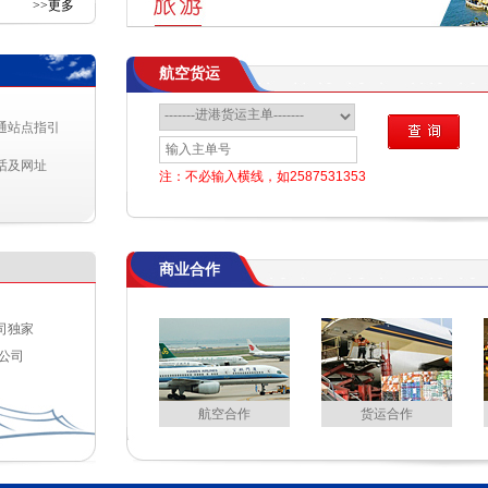
>>更多
航空货运
间
48
通站点指引
1
话及网址
注：不必输入横线，如2587531353
商业合作
司独家
公司
航空合作
货运合作