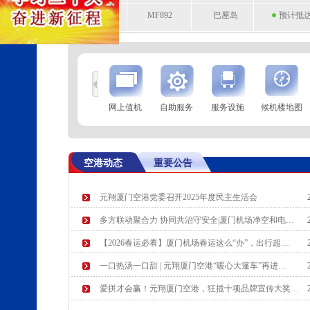
MF892
巴厘岛
预计抵达 
到
查 询
网上值机
自助服务
服务设施
候机楼地图
航空公司
航班号
到达城市
起飞时
OD679
吉隆坡
起飞 23:
空港动态
重要公告
MF803
墨尔本
起飞 0:3
元翔厦门空港党委召开2025年度民主生活会
多方联动聚合力 协同共治守安全|厦门机场净空和电…
【2026春运必看】厦门机场春运这么“办”，出行超…
一口热汤一口甜 | 元翔厦门空港“暖心大篷车”再进…
爱拼才会赢！元翔厦门空港，狂揽十项品牌宣传大奖…