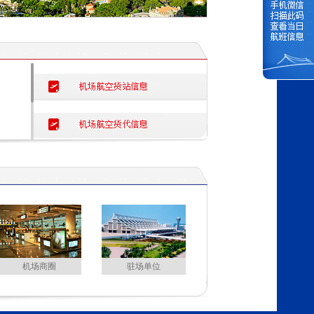
机场商圈
驻场单位