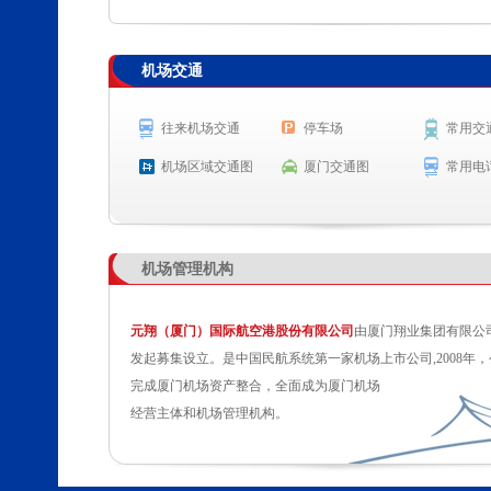
查 询
机场交通
航空公司
航班号
出发城市
起飞时
OD679
吉隆坡
起飞 23:
往来机场交通
停车场
常用交
MF803
墨尔本
起飞 0:3
机场区域交通图
厦门交通图
常用电
机场管理机构
元翔（厦门）国际航空港股份有限公司
由厦门翔业集团有限公
发起募集设立。是中国民航系统第一家机场上市公司,2008年，
完成厦门机场资产整合，全面成为厦门机场
经营主体和机场管理机构。