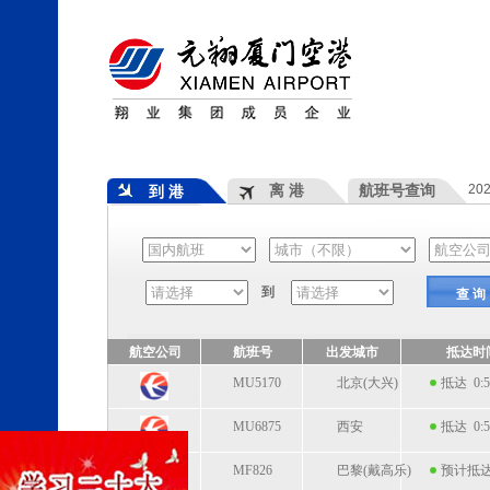
离 港
航班号查询
20
到 港
到
查 询
航空公司
航班号
出发城市
抵达时
MU5170
北京(大兴)
抵达 0:5
MU6875
西安
抵达 0:5
MF826
巴黎(戴高乐)
预计抵达 