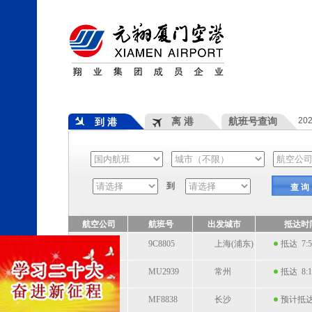
离 港
航班号查询
20
到 港
到
查 询
航空公司
航班号
出发城市
抵达时
9C8805
上海(浦东)
抵达 7:5
MU2939
常州
抵达 8:1
MF8838
长沙
预计抵达 