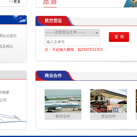
>>更多
航空货运
间
1
通站点指引
2
话及网址
注：不必输入横线，如2587531353
8:15
8:20
商业合作
司独家
公司
航空合作
货运合作