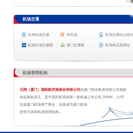
查 询
>>
机场交通
航空公司
航班号
出发城市
起飞时间
9C8976
石家庄
起飞 10:58
往来机场交通
停车场
常用交通站点指
MF8101
北京(大兴)
起飞 11:02
机场区域交通图
厦门交通图
常用电话及网址
8L9516
郑州
预计起飞 11:10
CZ3660
贵阳
预计起飞 11:10
机场管理机构
元翔（厦门）国际航空港股份有限公司
由厦门翔业集团有限公司独家
发起募集设立。是中国民航系统第一家机场上市公司,2008年，公司
完成厦门机场资产整合，全面成为厦门机场
经营主体和机场管理机构。