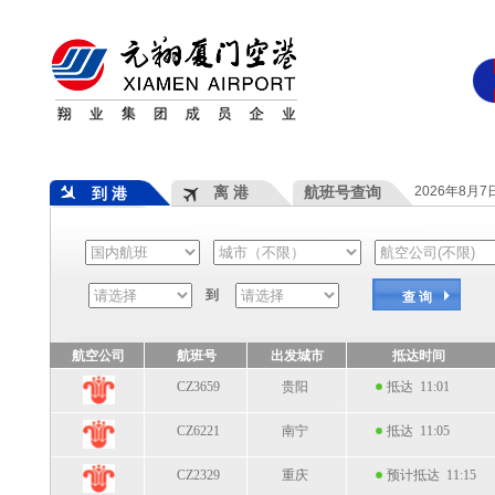
离 港
航班号查询
2026年8月
到 港
到
查 询
航空公司
航班号
出发城市
抵达时间
CZ3659
贵阳
抵达 11:01
CZ6221
南宁
抵达 11:05
CZ2329
重庆
预计抵达 11:15