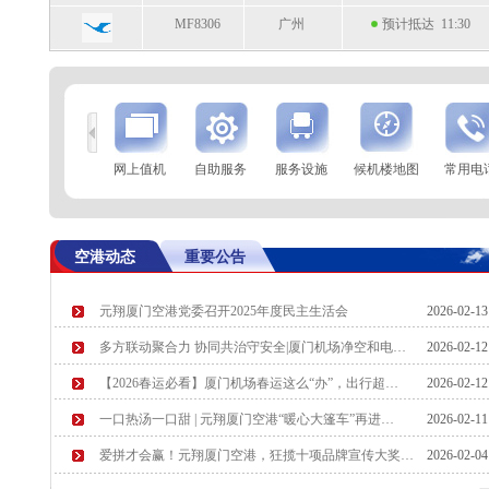
MF8306
广州
预计抵达 11:30
到
查 询
网上值机
自助服务
服务设施
候机楼地图
常用电
航空公司
航班号
到达城市
起飞时间
9C8976
石家庄
起飞 10:58
空港动态
重要公告
MF8101
北京(大兴)
起飞 11:02
元翔厦门空港党委召开2025年度民主生活会
2026-02-1
8L9516
郑州
预计起飞 11:10
多方联动聚合力 协同共治守安全|厦门机场净空和电…
2026-02-1
CZ3660
贵阳
预计起飞 11:10
【2026春运必看】厦门机场春运这么“办”，出行超…
2026-02-1
一口热汤一口甜 | 元翔厦门空港“暖心大篷车”再进…
2026-02-1
爱拼才会赢！元翔厦门空港，狂揽十项品牌宣传大奖…
2026-02-0