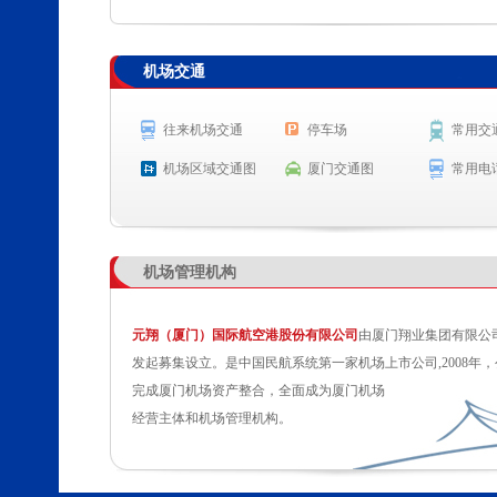
查 询
机场交通
航空公司
航班号
出发城市
起飞时
SC2153
雅加达
起飞 19:
往来机场交通
停车场
常用交
MF8545
上海(虹桥)
起飞 19:
机场区域交通图
厦门交通图
常用电
MF8367
武汉
预计起飞 
MU5640
上海(虹桥)
预计起飞 
机场管理机构
元翔（厦门）国际航空港股份有限公司
由厦门翔业集团有限公
发起募集设立。是中国民航系统第一家机场上市公司,2008年，
完成厦门机场资产整合，全面成为厦门机场
经营主体和机场管理机构。