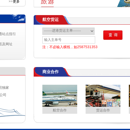
>>更多
航空货运
间
47
通站点指引
50
话及网址
注：不必输入横线，如2587531353
20:00
20:00
商业合作
司独家
公司
航空合作
货运合作