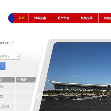
首页
旅客指南
航空货运
机场交通
机场
26年8月8日
>>更多
间
50
53
20:00