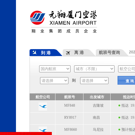
离 港
航班号查询
20
到 港
到
查 询
航空公司
航班号
出发城市
抵达时
MF848
吉隆坡
抵达 19:
RY8917
南昌
抵达 19:
MF8660
马尼拉
预计抵达 