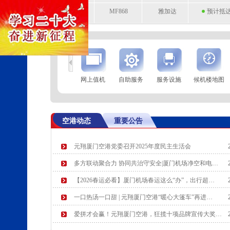
MF868
雅加达
预计抵达 
到
查 询
网上值机
自助服务
服务设施
候机楼地图
航空公司
航班号
到达城市
起飞时
SC2153
雅加达
起飞 19:
空港动态
重要公告
MF8545
上海(虹桥)
起飞 19:
元翔厦门空港党委召开2025年度民主生活会
MF8367
武汉
预计起飞 
多方联动聚合力 协同共治守安全|厦门机场净空和电…
MU5640
上海(虹桥)
预计起飞 
【2026春运必看】厦门机场春运这么“办”，出行超…
一口热汤一口甜 | 元翔厦门空港“暖心大篷车”再进…
爱拼才会赢！元翔厦门空港，狂揽十项品牌宣传大奖…