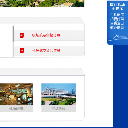
机场商圈
驻场单位