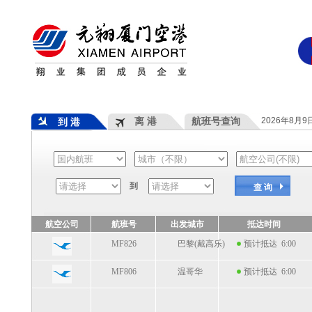
离 港
航班号查询
2026年8月
到 港
到
查 询
航空公司
航班号
出发城市
抵达时间
MF826
巴黎(戴高乐)
预计抵达 6:00
MF806
温哥华
预计抵达 6:00