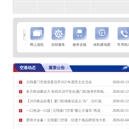
到
查 询
网上值机
自助服务
服务设施
候机楼地图
常用电
航空公司
航班号
到达城市
起飞时间
SC4786
长春
预计起飞 6:30
空港动态
重要公告
SC2109
杭州
预计起飞 6:40
元翔厦门空港党委召开2025年度民主生活会
2026-02-1
多方联动聚合力 协同共治守安全|厦门机场净空和电…
2026-02-1
【2026春运必看】厦门机场春运这么“办”，出行超…
2026-02-1
一口热汤一口甜 | 元翔厦门空港“暖心大篷车”再进…
2026-02-1
爱拼才会赢！元翔厦门空港，狂揽十项品牌宣传大奖…
2026-02-0