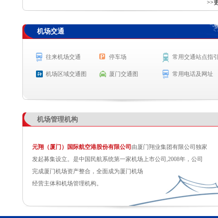
查 询
>>
机场交通
航空公司
航班号
出发城市
起飞时间
MU2790
无锡
起飞 11:19
往来机场交通
停车场
常用交通站点指
SC8416
哈尔滨
起飞 11:25
机场区域交通图
厦门交通图
常用电话及网址
MF8135
天津
预计起飞 11:30
CA2788
成都（天府）
预计起飞 11:35
机场管理机构
元翔（厦门）国际航空港股份有限公司
由厦门翔业集团有限公司独家
发起募集设立。是中国民航系统第一家机场上市公司,2008年，公司
完成厦门机场资产整合，全面成为厦门机场
经营主体和机场管理机构。