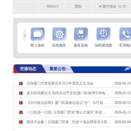
9H8415
贵阳
预计抵达 11:35
到
查 询
网上值机
自助服务
服务设施
候机楼地图
常用电
航空公司
航班号
到达城市
起飞时间
MU2790
无锡
起飞 11:19
空港动态
重要公告
SC8416
哈尔滨
起飞 11:25
元翔厦门空港党委召开2025年度民主生活会
2026-02-1
MF8135
天津
预计起飞 11:30
多方联动聚合力 协同共治守安全|厦门机场净空和电…
2026-02-1
CA2788
成都（天府）
预计起飞 11:35
【2026春运必看】厦门机场春运这么“办”，出行超…
2026-02-1
一口热汤一口甜 | 元翔厦门空港“暖心大篷车”再进…
2026-02-1
爱拼才会赢！元翔厦门空港，狂揽十项品牌宣传大奖…
2026-02-0