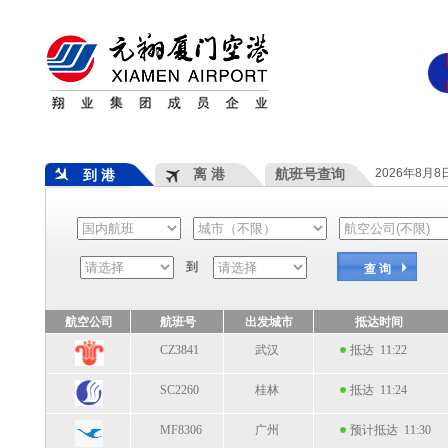
离 港
航班号查询
2026年8月
到 港
到
查 询
航空公司
航班号
出发城市
抵达时间
CZ3841
武汉
抵达 11:22
SC2260
桂林
抵达 11:24
MF8306
广州
预计抵达 11:30