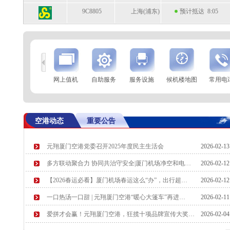
9C8805
上海(浦东)
预计抵达 8:05
到
查 询
网上值机
自助服务
服务设施
候机楼地图
常用电
航空公司
航班号
到达城市
起飞时间
SC2235
兰州
起飞 6:52
空港动态
重要公告
SC2239
昆明
起飞 6:54
元翔厦门空港党委召开2025年度民主生活会
2026-02-1
MF8501
上海(虹桥)
预计起飞 7:00
多方联动聚合力 协同共治守安全|厦门机场净空和电…
2026-02-1
SC2171
西安
预计起飞 7:00
【2026春运必看】厦门机场春运这么“办”，出行超…
2026-02-1
一口热汤一口甜 | 元翔厦门空港“暖心大篷车”再进…
2026-02-1
爱拼才会赢！元翔厦门空港，狂揽十项品牌宣传大奖…
2026-02-0