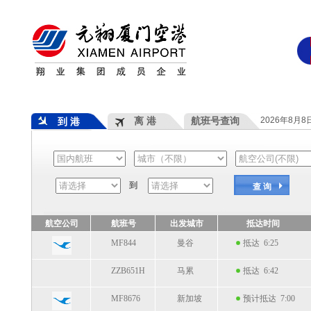
离 港
航班号查询
2026年8月
到 港
到
查 询
航空公司
航班号
出发城市
抵达时间
MF844
曼谷
抵达 6:25
ZZB651H
马累
抵达 6:42
MF8676
新加坡
预计抵达 7:00