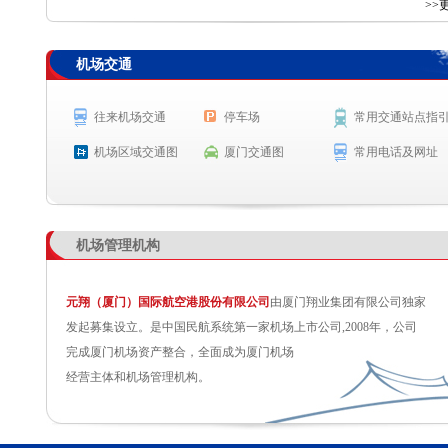
查 询
>>
机场交通
航空公司
航班号
出发城市
起飞时间
SC2235
兰州
起飞 6:52
往来机场交通
停车场
常用交通站点指
SC2239
昆明
起飞 6:54
机场区域交通图
厦门交通图
常用电话及网址
MF8501
上海(虹桥)
预计起飞 7:00
SC2171
西安
预计起飞 7:00
机场管理机构
元翔（厦门）国际航空港股份有限公司
由厦门翔业集团有限公司独家
发起募集设立。是中国民航系统第一家机场上市公司,2008年，公司
完成厦门机场资产整合，全面成为厦门机场
经营主体和机场管理机构。