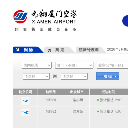
离 港
航班号查询
2026年8月
到 港
到
查 询
航空公司
航班号
出发城市
抵达时间
MF830
洛杉矶
预计抵达 6:00
MF892
巴厘岛
预计抵达 6:05