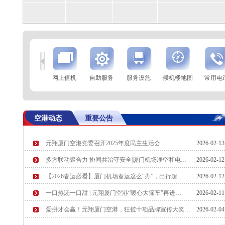
到
查 询
网上值机
自助服务
服务设施
候机楼地图
常用电
航空公司
航班号
到达城市
起飞时间
空港动态
重要公告
元翔厦门空港党委召开2025年度民主生活会
2026-02-1
多方联动聚合力 协同共治守安全|厦门机场净空和电…
2026-02-1
【2026春运必看】厦门机场春运这么“办”，出行超…
2026-02-1
一口热汤一口甜 | 元翔厦门空港“暖心大篷车”再进…
2026-02-1
爱拼才会赢！元翔厦门空港，狂揽十项品牌宣传大奖…
2026-02-0