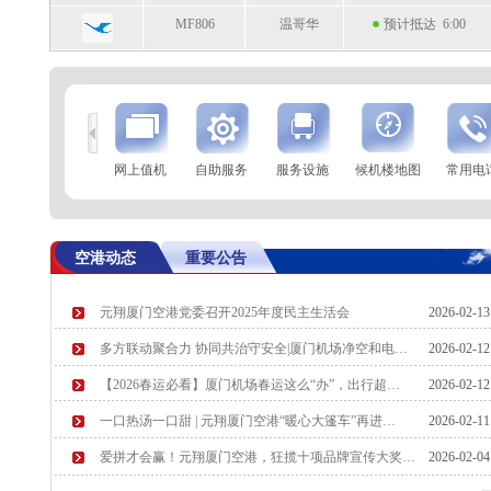
MF806
温哥华
预计抵达 6:00
到
查 询
网上值机
自助服务
服务设施
候机楼地图
常用电
航空公司
航班号
到达城市
起飞时间
MF8595
杭州
起飞 23:41
空港动态
重要公告
OD679
吉隆坡
起飞 0:05
元翔厦门空港党委召开2025年度民主生活会
2026-02-1
多方联动聚合力 协同共治守安全|厦门机场净空和电…
2026-02-1
【2026春运必看】厦门机场春运这么“办”，出行超…
2026-02-1
一口热汤一口甜 | 元翔厦门空港“暖心大篷车”再进…
2026-02-1
爱拼才会赢！元翔厦门空港，狂揽十项品牌宣传大奖…
2026-02-0