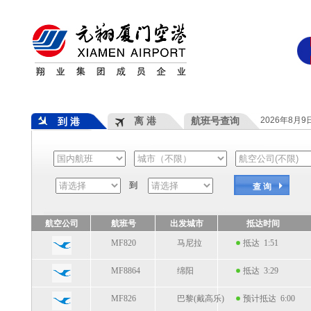
离 港
航班号查询
2026年8月
到 港
到
查 询
航空公司
航班号
出发城市
抵达时间
MF820
马尼拉
抵达 1:51
MF8864
绵阳
抵达 3:29
MF826
巴黎(戴高乐)
预计抵达 6:00