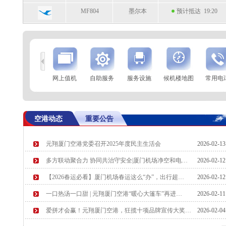
MF804
墨尔本
预计抵达 19:20
到
查 询
网上值机
自助服务
服务设施
候机楼地图
常用电
航空公司
航班号
到达城市
起飞时间
SC2103
贵阳
起飞 18:59
空港动态
重要公告
PR331
马尼拉
起飞 19:02
元翔厦门空港党委召开2025年度民主生活会
2026-02-1
9H8374
西安
预计起飞 19:10
多方联动聚合力 协同共治守安全|厦门机场净空和电…
2026-02-1
KN5970
北京(大兴)
预计起飞 19:20
【2026春运必看】厦门机场春运这么“办”，出行超…
2026-02-1
一口热汤一口甜 | 元翔厦门空港“暖心大篷车”再进…
2026-02-1
爱拼才会赢！元翔厦门空港，狂揽十项品牌宣传大奖…
2026-02-0