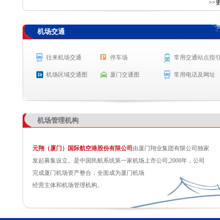
查 询
>>
机场交通
航空公司
航班号
出发城市
起飞时间
SC2103
贵阳
起飞 18:59
往来机场交通
停车场
常用交通站点指
PR331
马尼拉
起飞 19:02
机场区域交通图
厦门交通图
常用电话及网址
9H8374
西安
预计起飞 19:10
KN5970
北京(大兴)
预计起飞 19:20
机场管理机构
元翔（厦门）国际航空港股份有限公司
由厦门翔业集团有限公司独家
发起募集设立。是中国民航系统第一家机场上市公司,2008年，公司
完成厦门机场资产整合，全面成为厦门机场
经营主体和机场管理机构。