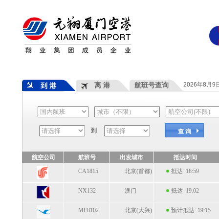
离 港
航班号查询
2026年8月
到 港
到
查 询
航空公司
航班号
出发城市
抵达时间
CA1815
北京(首都)
抵达 18:59
NX132
澳门
抵达 19:02
MF8102
北京(大兴)
预计抵达 19:15