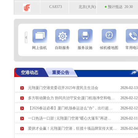
CA8373
北京(大兴)
预计抵达 20:30
到
查 询
网上值机
自助服务
服务设施
候机楼地图
常用电
航空公司
航班号
到达城市
起飞时间
HU7048
海口
起飞 20:15
空港动态
重要公告
MF8051
哈尔滨
起飞 20:19
元翔厦门空港党委召开2025年度民主生活会
2026-02-1
GS7812
天津
预计起飞 20:25
多方联动聚合力 协同共治守安全|厦门机场净空和电…
2026-02-1
CX979
香港
预计起飞 20:35
【2026春运必看】厦门机场春运这么“办”，出行超…
2026-02-1
一口热汤一口甜 | 元翔厦门空港“暖心大篷车”再进…
2026-02-1
爱拼才会赢！元翔厦门空港，狂揽十项品牌宣传大奖…
2026-02-0