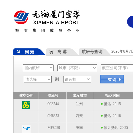
离 港
航班号查询
2026年8月
到 港
到
查 询
航空公司
航班号
出发城市
抵达时间
9C6744
兰州
抵达 20:15
9H8373
西安
抵达 20:18
MF8520
济南
预计抵达 20:25