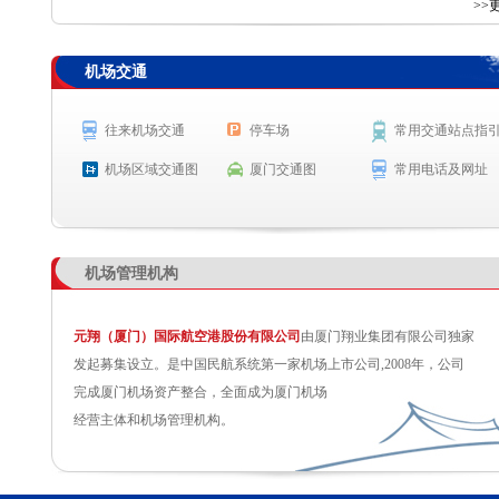
查 询
>>
机场交通
航空公司
航班号
出发城市
起飞时间
HU7048
海口
起飞 20:15
往来机场交通
停车场
常用交通站点指
MF8051
哈尔滨
起飞 20:19
机场区域交通图
厦门交通图
常用电话及网址
GS7812
天津
预计起飞 20:25
CX979
香港
预计起飞 20:35
机场管理机构
元翔（厦门）国际航空港股份有限公司
由厦门翔业集团有限公司独家
发起募集设立。是中国民航系统第一家机场上市公司,2008年，公司
完成厦门机场资产整合，全面成为厦门机场
经营主体和机场管理机构。