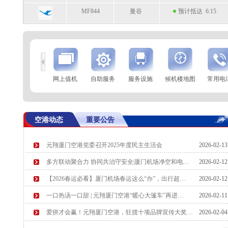
MF844
曼谷
预计抵达 6:15
到
查 询
网上值机
自助服务
服务设施
候机楼地图
常用电
航空公司
航班号
到达城市
起飞时间
MF825
巴黎(戴高乐)
起飞 0:22
空港动态
重要公告
PN6234
郑州
起飞 0:26
元翔厦门空港党委召开2025年度民主生活会
2026-02-1
多方联动聚合力 协同共治守安全|厦门机场净空和电…
2026-02-1
【2026春运必看】厦门机场春运这么“办”，出行超…
2026-02-1
一口热汤一口甜 | 元翔厦门空港“暖心大篷车”再进…
2026-02-1
爱拼才会赢！元翔厦门空港，狂揽十项品牌宣传大奖…
2026-02-0