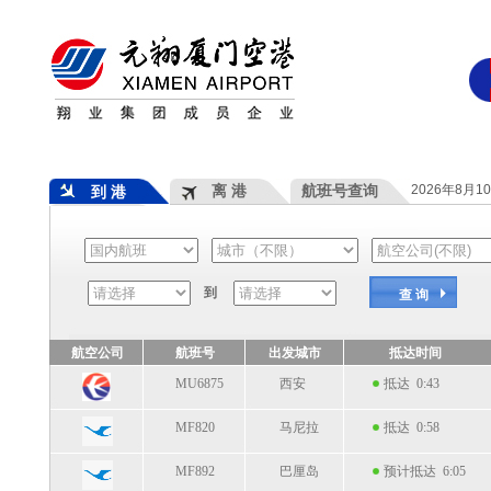
离 港
航班号查询
2026年8月1
到 港
到
查 询
航空公司
航班号
出发城市
抵达时间
MU6875
西安
抵达 0:43
MF820
马尼拉
抵达 0:58
MF892
巴厘岛
预计抵达 6:05