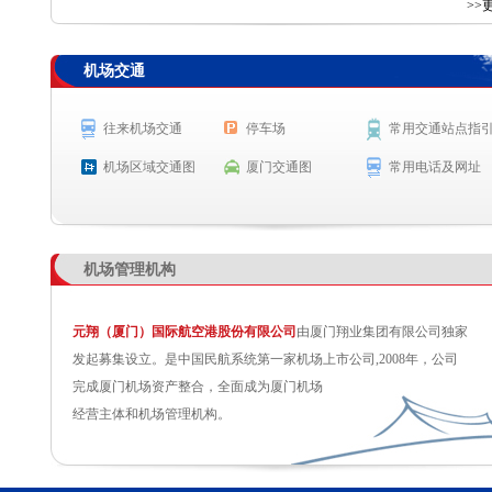
查 询
>>
机场交通
航空公司
航班号
出发城市
起飞时间
MF8105
北京(大兴)
起飞 15:11
往来机场交通
停车场
常用交通站点指
SC2117
乌鲁木齐
起飞 15:13
机场区域交通图
厦门交通图
常用电话及网址
MF8301
广州
预计起飞 15:30
MF8425
昆明
预计起飞 15:40
机场管理机构
元翔（厦门）国际航空港股份有限公司
由厦门翔业集团有限公司独家
发起募集设立。是中国民航系统第一家机场上市公司,2008年，公司
完成厦门机场资产整合，全面成为厦门机场
经营主体和机场管理机构。