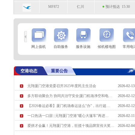
MF872
仁川
预计抵达 15:30
到
查 询
网上值机
自助服务
服务设施
候机楼地图
常用电
航空公司
航班号
到达城市
起飞时间
MF8105
北京(大兴)
起飞 15:11
空港动态
重要公告
SC2117
乌鲁木齐
起飞 15:13
元翔厦门空港党委召开2025年度民主生活会
2026-02-1
MF8301
广州
预计起飞 15:30
多方联动聚合力 协同共治守安全|厦门机场净空和电…
2026-02-1
MF8425
昆明
预计起飞 15:40
【2026春运必看】厦门机场春运这么“办”，出行超…
2026-02-1
一口热汤一口甜 | 元翔厦门空港“暖心大篷车”再进…
2026-02-1
爱拼才会赢！元翔厦门空港，狂揽十项品牌宣传大奖…
2026-02-0