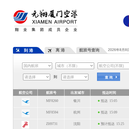
离 港
航班号查询
2026年8月
到 港
到
查 询
航空公司
航班号
出发城市
抵达时间
MF8260
银川
抵达 15:05
MF8594
杭州
抵达 15:09
ZH9731
沈阳
预计抵达 15:25