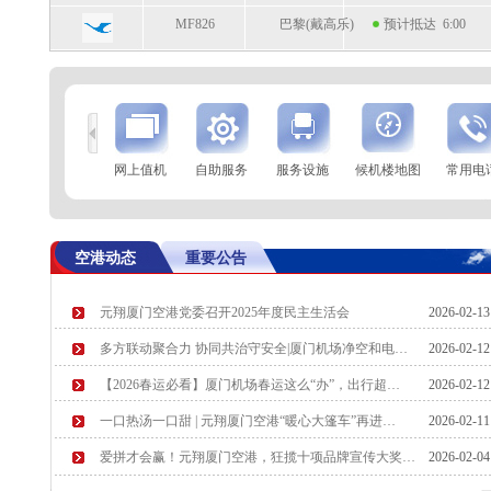
MF826
巴黎(戴高乐)
预计抵达 6:00
到
查 询
网上值机
自助服务
服务设施
候机楼地图
常用电
航空公司
航班号
到达城市
起飞时间
MF8595
杭州
起飞 23:41
空港动态
重要公告
OD679
吉隆坡
起飞 0:05
元翔厦门空港党委召开2025年度民主生活会
2026-02-1
多方联动聚合力 协同共治守安全|厦门机场净空和电…
2026-02-1
【2026春运必看】厦门机场春运这么“办”，出行超…
2026-02-1
一口热汤一口甜 | 元翔厦门空港“暖心大篷车”再进…
2026-02-1
爱拼才会赢！元翔厦门空港，狂揽十项品牌宣传大奖…
2026-02-0