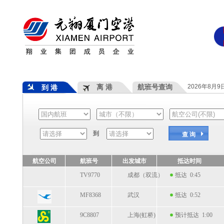
离 港
航班号查询
2026年8月
到 港
到
查 询
航空公司
航班号
出发城市
抵达时间
TV9770
成都（双流）
抵达 0:45
MF8368
武汉
抵达 0:52
9C8807
上海(虹桥)
预计抵达 1:00