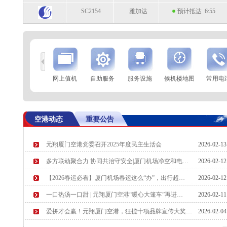
SC2154
雅加达
预计抵达 6:55
到
查 询
网上值机
自助服务
服务设施
候机楼地图
常用电
航空公司
航班号
到达城市
起飞时间
SC2217
太原
起飞 6:45
空港动态
重要公告
SC2235
兰州
起飞 6:52
元翔厦门空港党委召开2025年度民主生活会
2026-02-1
MU6876
西安
预计起飞 6:55
多方联动聚合力 协同共治守安全|厦门机场净空和电…
2026-02-1
MF8407
贵阳
预计起飞 6:55
【2026春运必看】厦门机场春运这么“办”，出行超…
2026-02-1
一口热汤一口甜 | 元翔厦门空港“暖心大篷车”再进…
2026-02-1
爱拼才会赢！元翔厦门空港，狂揽十项品牌宣传大奖…
2026-02-0