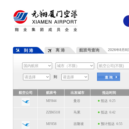
离 港
航班号查询
2026年8月
到 港
到
查 询
航空公司
航班号
出发城市
抵达时间
MF844
曼谷
抵达 6:25
ZZB651H
马累
抵达 6:42
MF858
吉隆坡
预计抵达 6:55