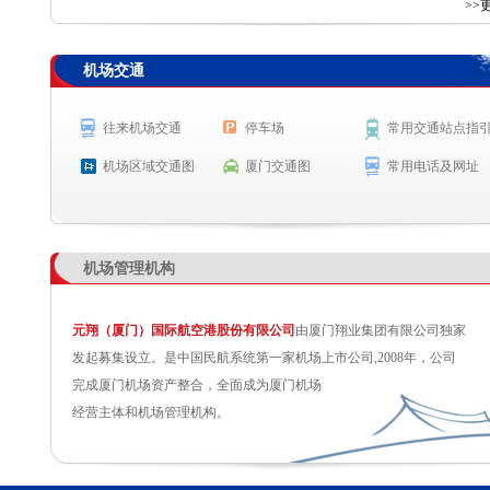
查 询
>>
机场交通
航空公司
航班号
出发城市
起飞时间
SC2217
太原
起飞 6:45
往来机场交通
停车场
常用交通站点指
SC2235
兰州
起飞 6:52
机场区域交通图
厦门交通图
常用电话及网址
MU6876
西安
预计起飞 6:55
MF8407
贵阳
预计起飞 6:55
机场管理机构
元翔（厦门）国际航空港股份有限公司
由厦门翔业集团有限公司独家
发起募集设立。是中国民航系统第一家机场上市公司,2008年，公司
完成厦门机场资产整合，全面成为厦门机场
经营主体和机场管理机构。