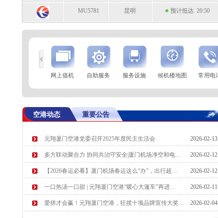
MU5781
昆明
预计抵达 20:50
到
查 询
网上值机
自助服务
服务设施
候机楼地图
常用电
航空公司
航班号
到达城市
起飞时间
MF8637
柳州
起飞 20:33
空港动态
重要公告
MU6192
成都（天府）
起飞 20:35
元翔厦门空港党委召开2025年度民主生活会
2026-02-1
CA1816
北京(首都)
预计起飞 20:40
多方联动聚合力 协同共治守安全|厦门机场净空和电…
2026-02-1
CZ5274
郑州
预计起飞 20:40
【2026春运必看】厦门机场春运这么“办”，出行超…
2026-02-1
一口热汤一口甜 | 元翔厦门空港“暖心大篷车”再进…
2026-02-1
爱拼才会赢！元翔厦门空港，狂揽十项品牌宣传大奖…
2026-02-0