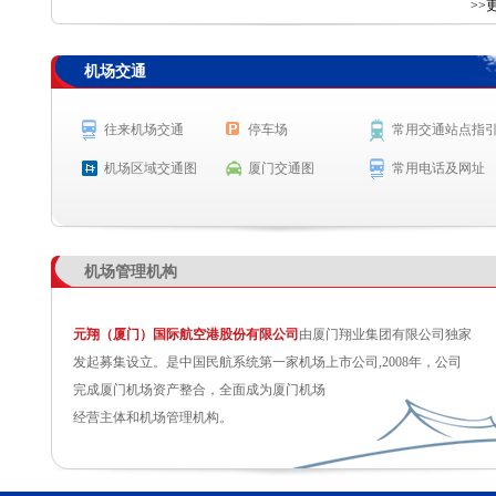
查 询
>>
机场交通
航空公司
航班号
出发城市
起飞时间
MF8637
柳州
起飞 20:33
往来机场交通
停车场
常用交通站点指
MU6192
成都（天府）
起飞 20:35
机场区域交通图
厦门交通图
常用电话及网址
CA1816
北京(首都)
预计起飞 20:40
CZ5274
郑州
预计起飞 20:40
机场管理机构
元翔（厦门）国际航空港股份有限公司
由厦门翔业集团有限公司独家
发起募集设立。是中国民航系统第一家机场上市公司,2008年，公司
完成厦门机场资产整合，全面成为厦门机场
经营主体和机场管理机构。