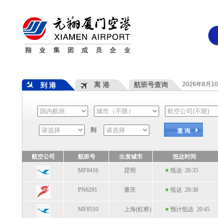
离 港
航班号查询
2026年8月1
到 港
到
查 询
航空公司
航班号
出发城市
抵达时间
MF8416
昆明
抵达 20:35
PN6291
重庆
抵达 20:38
MF8510
上海(虹桥)
预计抵达 20:45