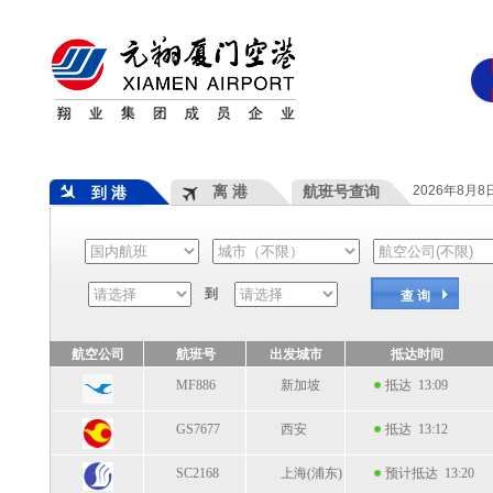
离 港
航班号查询
2026年8月
到 港
到
查 询
航空公司
航班号
出发城市
抵达时间
MF886
新加坡
抵达 13:09
GS7677
西安
抵达 13:12
SC2168
上海(浦东)
预计抵达 13:20