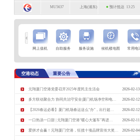
MU5637
上海(浦东)
预计抵达 13:25
到
查 询
网上值机
自助服务
服务设施
候机楼地图
常用电
航空公司
航班号
到达城市
起飞时间
MF8227
西安
起飞 13:14
空港动态
重要公告
CZ8958
北京(大兴)
起飞 13:16
元翔厦门空港党委召开2025年度民主生活会
2026-02-1
MF8159
呼和浩特
预计起飞 13:20
多方联动聚合力 协同共治守安全|厦门机场净空和电…
2026-02-1
MF8283
兰州
预计起飞 13:20
【2026春运必看】厦门机场春运这么“办”，出行超…
2026-02-1
一口热汤一口甜 | 元翔厦门空港“暖心大篷车”再进…
2026-02-1
爱拼才会赢！元翔厦门空港，狂揽十项品牌宣传大奖…
2026-02-0