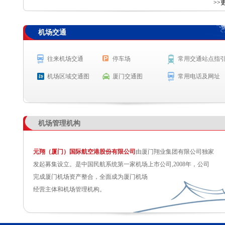
查 询
>>
机场交通
航空公司
航班号
出发城市
起飞时间
MF8227
西安
起飞 13:14
往来机场交通
停车场
常用交通站点指
CZ8958
北京(大兴)
起飞 13:16
机场区域交通图
厦门交通图
常用电话及网址
MF8159
呼和浩特
预计起飞 13:20
MF8283
兰州
预计起飞 13:20
机场管理机构
元翔（厦门）国际航空港股份有限公司
由厦门翔业集团有限公司独家
发起募集设立。是中国民航系统第一家机场上市公司,2008年，公司
完成厦门机场资产整合，全面成为厦门机场
经营主体和机场管理机构。