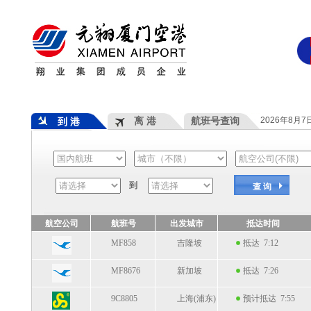
离 港
航班号查询
2026年8月
到 港
到
查 询
航空公司
航班号
出发城市
抵达时间
MF858
吉隆坡
抵达 7:12
MF8676
新加坡
抵达 7:26
9C8805
上海(浦东)
预计抵达 7:55