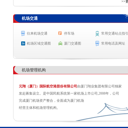
查 询
>>
机场交通
航空公司
航班号
出发城市
起飞时间
MF8305
广州
起飞 7:32
往来机场交通
停车场
常用交通站点指
TV9769
成都（双流）
起飞 7:34
机场区域交通图
厦门交通图
常用电话及网址
MF8337
武汉
预计起飞 7:40
CA2644
成都（天府）
预计起飞 7:40
机场管理机构
元翔（厦门）国际航空港股份有限公司
由厦门翔业集团有限公司独家
发起募集设立。是中国民航系统第一家机场上市公司,2008年，公司
完成厦门机场资产整合，全面成为厦门机场
经营主体和机场管理机构。