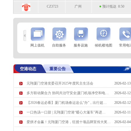
CZ3723
广州
预计抵达 8:50
到
查 询
网上值机
自助服务
服务设施
候机楼地图
常用电
航空公司
航班号
到达城市
起飞时间
MF8305
广州
起飞 7:32
空港动态
重要公告
TV9769
成都（双流）
起飞 7:34
元翔厦门空港党委召开2025年度民主生活会
2026-02-1
MF8337
武汉
预计起飞 7:40
多方联动聚合力 协同共治守安全|厦门机场净空和电…
2026-02-1
CA2644
成都（天府）
预计起飞 7:40
【2026春运必看】厦门机场春运这么“办”，出行超…
2026-02-1
一口热汤一口甜 | 元翔厦门空港“暖心大篷车”再进…
2026-02-1
爱拼才会赢！元翔厦门空港，狂揽十项品牌宣传大奖…
2026-02-0