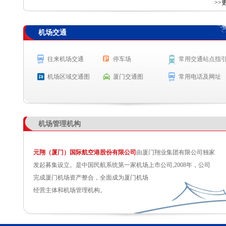
查 询
>>
机场交通
航空公司
航班号
出发城市
起飞时间
MF8307
三亚
起飞 18:02
往来机场交通
停车场
常用交通站点指
MF8361
海口
起飞 18:07
机场区域交通图
厦门交通图
常用电话及网址
SC7945
沈阳
预计起飞 18:30
MF8039
沈阳
预计起飞 18:40
机场管理机构
元翔（厦门）国际航空港股份有限公司
由厦门翔业集团有限公司独家
发起募集设立。是中国民航系统第一家机场上市公司,2008年，公司
完成厦门机场资产整合，全面成为厦门机场
经营主体和机场管理机构。