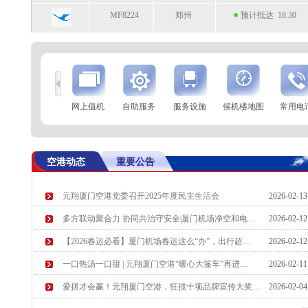
MF8224
郑州
预计抵达 18:30
到
查 询
网上值机
自助服务
服务设施
候机楼地图
常用电
航空公司
航班号
到达城市
起飞时间
MF8307
三亚
起飞 18:02
空港动态
重要公告
MF8361
海口
起飞 18:07
元翔厦门空港党委召开2025年度民主生活会
2026-02-1
SC7945
沈阳
预计起飞 18:30
多方联动聚合力 协同共治守安全|厦门机场净空和电…
2026-02-1
MF8039
沈阳
预计起飞 18:40
【2026春运必看】厦门机场春运这么“办”，出行超…
2026-02-1
一口热汤一口甜 | 元翔厦门空港“暖心大篷车”再进…
2026-02-1
爱拼才会赢！元翔厦门空港，狂揽十项品牌宣传大奖…
2026-02-0