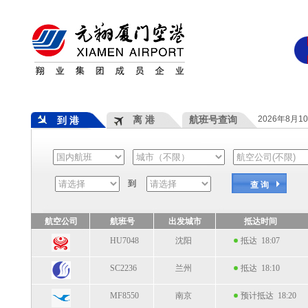
离 港
航班号查询
2026年8月1
到 港
到
查 询
航空公司
航班号
出发城市
抵达时间
HU7048
沈阳
抵达 18:07
SC2236
兰州
抵达 18:10
MF8550
南京
预计抵达 18:20