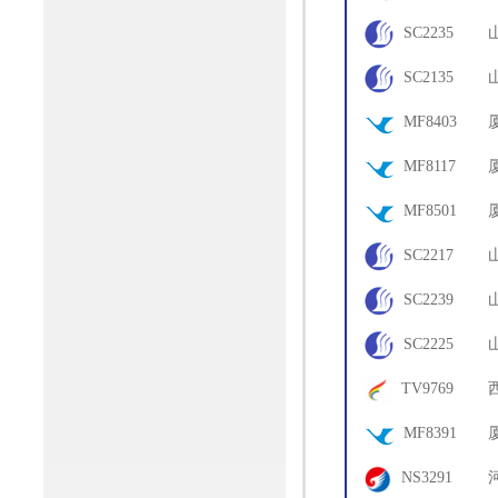
03
SC2235
72
SC2135
79
MF8403
19
MF8117
06
MF8501
07
SC2217
65
SC2239
78
SC2225
81
TV9769
71
MF8391
01
NS3291