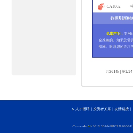
18
CA1802
61
数据刷新时间:2
免责声明：
本网
全准确的。如果您需
航班。谢谢您的关注
共261条 | 第1/1
人才招聘
｜
投资者关系
｜
友情链接
｜
Copyright
(c)
2013-2016(闽ICP备06004