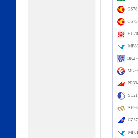
66
GS78
65
GS75
63
HU70
68
MF88
02
BK27
61
MU56
70
PR33
10
SC21
61
AE96
09
CZ37
18
MF81