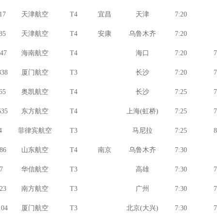
17
天津航空
T4
宜昌
天津
7:20
85
天津航空
T4
安康
乌鲁木齐
7:20
47
海南航空
T4
海口
7:20
7
38
厦门航空
T3
长沙
7:20
7
65
奥凯航空
T4
长沙
7:25
7
35
东方航空
T4
上海(虹桥)
7:25
7
4
菲律宾航空
T3
马尼拉
7:25
8
86
山东航空
T4
南京
乌鲁木齐
7:30
7
华信航空
T3
高雄
7:30
7
23
南方航空
T3
广州
7:30
7
04
厦门航空
T3
北京(大兴)
7:30
7