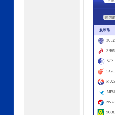
航班号
3U82
73
ZH95
72
SC21
75
CA28
63
MU29
62
MF81
8L
NS32
07
9C88