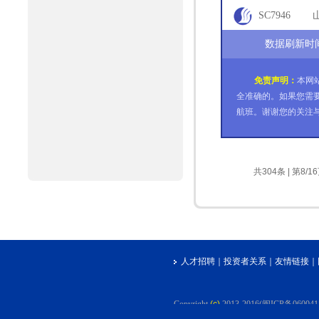
67
SC7946
65
数据刷新时间:2
免责声明：
本网
全准确的。如果您需
航班。谢谢您的关注
共304条 | 第8/1
人才招聘
｜
投资者关系
｜
友情链接
｜
Copyright
(c)
2013-2016(闽ICP备06004