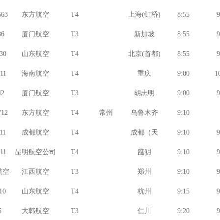
63
东方航空
T4
上海(虹桥)
8:55
9
6
厦门航空
T3
新加坡
8:55
9
30
山东航空
T4
北京(首都)
8:55
9
11
海南航空
T4
重庆
9:00
1
2
厦门航空
T3
胡志明
9:00
9
12
东方航空
T4
常州
乌鲁木齐
9:10
11
成都航空
T4
成都（天
9:10
9
11
昆明航空公司
T4
府）
昆明
9:10
9
江西航空
T3
郑州
9:10
9
10
山东航空
T4
杭州
9:15
9
5
大韩航空
T3
仁川
9:20
9