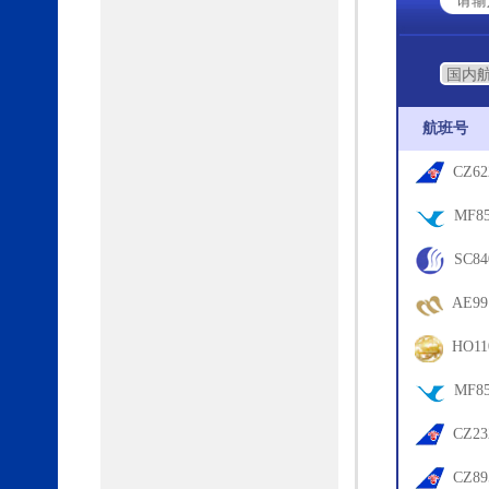
航班号
CZ62
06
MF85
18
SC84
75
AE99
15
HO11
65
MF85
18
CZ23
8L
CZ89