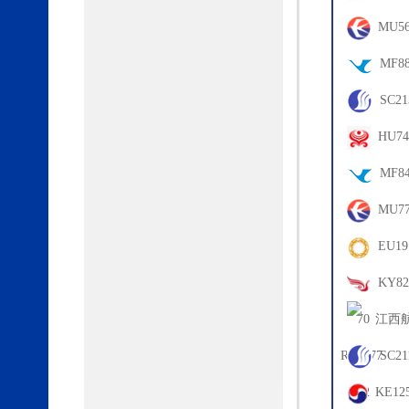
06
MU56
67
MF88
10
SC21
65
HU74
61
MF84
17
MU77
63
EU19
69
KY82
70
RY8977
05
SC21
72
KE12