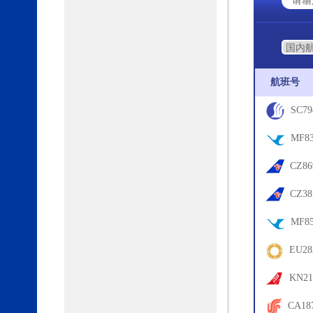
航班号
SC79
67
MF83
18
CZ86
18
CZ38
03
MF85
18
EU28
62
KN21
61
CA18