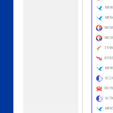
70
MF86
52
MF84
09
MU68
68
MU28
71
TV98
61
KY82
75
MF86
11
SC23
75
HU70
62
SC79
75
MF85