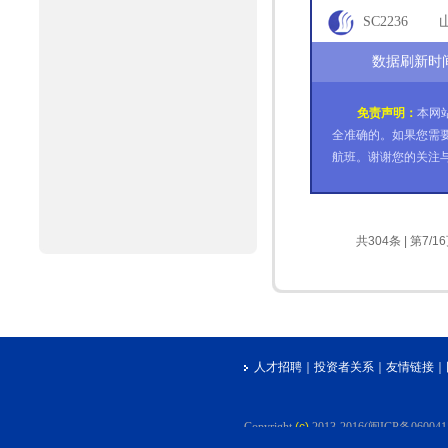
70
SC2236
75
数据刷新时间:2
免责声明：
本网
全准确的。如果您需
航班。谢谢您的关注
共304条 | 第7/1
人才招聘
｜
投资者关系
｜
友情链接
｜
Copyright
(c)
2013-2016(闽ICP备06004